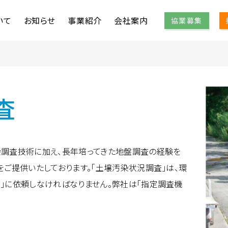
いて
お知らせ
事業紹介
会社案内
協業募集
沿革
拠点紹介
SDGs
査
査（維持管理）
解析 / 設計 / 防災 /
土壌汚染調査
GIS / 開発
理
土壌汚染状況調
探査
詳細調査・地下水
解析
調査技術に加え、長年培ってきた地盤調査の経験を
査
土壌・地下水分析
設計
をご提供いたしております。「土壌汚染状況調査」は、環
査
地下水汚染調査
防災
」に依頼しなければなりません。弊社は「指定調査機
査
認定調査
GIS
査
開発
ス調査