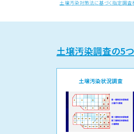
土壌汚染対策法に基づく指定調査
土壌地下水浄化
地下
浄化対策（特定有害物質）
さく井
浄化以外の対策
地中熱
浄化対策（油汚染）
土壌汚染調査の5
土壌汚染状況調査