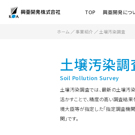
TOP
興亜開発につ
ホーム
事業紹介
土壌汚染調査
COMPANY
SERVICE
事業紹介
会社案内
代表挨拶
事業紹介TOP
会社概要
土壌汚染調
地質調査
物理探
Soil Pollution Survey
地表地質踏査
維持管
室内土質試験・岩石試験
弾性波
土壌汚染調査では、最新の土壌汚染
原位置試験
磁気探
活かすことで、精度の高い調査結果
現場計測
電気探
境大臣等が指定した「指定調査機関
ボーリング調査
音波探
関」です。
潜水探
オーリ