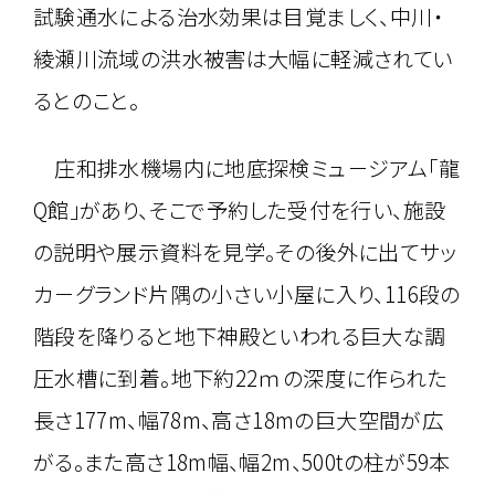
試験通水による治水効果は目覚ましく、中川・
綾瀬川流域の洪水被害は大幅に軽減されてい
るとのこと。
庄和排水機場内に地底探検ミュ－ジアム「龍
Q館」があり、そこで予約した受付を行い、施設
の説明や展示資料を見学。その後外に出てサッ
カ－グランド片隅の小さい小屋に入り、116段の
階段を降りると地下神殿といわれる巨大な調
圧水槽に到着。地下約22ｍの深度に作られた
長さ177m、幅78m、高さ18mの巨大空間が広
がる。また高さ18m幅、幅2m、500tの柱が59本